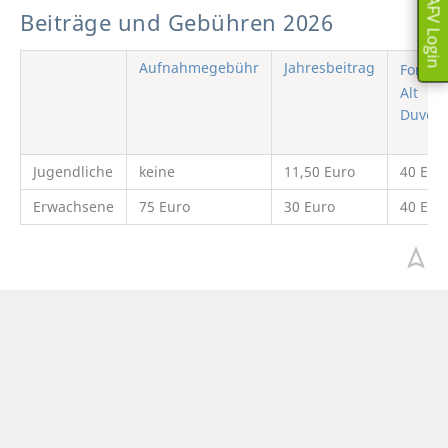
DAFV Login
Beiträge und Gebühren 2026
Aufnahmegebühr
Jahresbeitrag
Forell
Alt
Duvens
Jugendliche
keine
11,50 Euro
40 Eur
Erwachsene
75 Euro
30 Euro
40 Eur